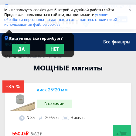
Челябинск
8-800-555-42-96
Мы используем cookies для быстрой и удобной работы сайта.
✕
Продолжая пользоваться сайтом, вы принимаете
условия
обработки персональных данных и соглашаетесь с политикой
использования файлов cookies
Екатеринбург?
Ваш город
ЛЮБОЙ
Все фильтры
ФОРМЫ
ДА
НЕТ
Магниты
/
МОЩНЫЕ магниты
МОЩНЫЕ магниты
диск 25*20 мм
В наличии
N 35
20.65 кг
Никель
N
550.0
₽
846.2
₽