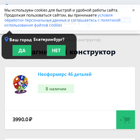
Челябинск
8-800-555-42-96
Мы используем cookies для быстрой и удобной работы сайта.
✕
Продолжая пользоваться сайтом, вы принимаете
условия
обработки персональных данных и соглашаетесь с политикой
использования файлов cookies
Екатеринбург?
Ваш город
Магнитная продукция
/
Магнитный конструктор
Магнитный конструктор
ДА
НЕТ
Неоформерc 46 деталей
В наличии
3990.0
₽