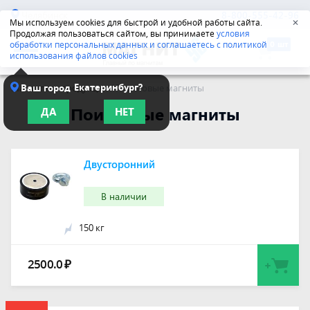
Челябинск
8-800-555-42-96
Мы используем cookies для быстрой и удобной работы сайта.
✕
Продолжая пользоваться сайтом, вы принимаете
условия
обработки персональных данных и соглашаетесь с политикой
использования файлов cookies
Екатеринбург?
Ваш город
Магнитная продукция
/
Поисковые магниты
Поисковые магниты
ДА
НЕТ
Двусторонний
В наличии
150 кг
2500.0
₽