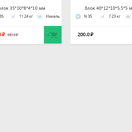
блок 35*10*8*4*10 мм
блок 40*12*10*5,5*5 
35
11.24 кг
Никель
N 35
7.23 кг
N
0
200.0
₽
₽
349.4
₽