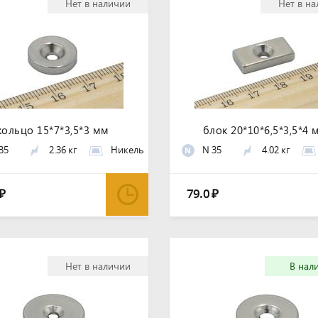
Нет в наличии
Нет в н
кольцо 15*7*3,5*3 мм
блок 20*10*6,5*3,5*4 
35
2.36 кг
Никель
N 35
4.02 кг
N
79.0
₽
₽
Нет в наличии
В нал