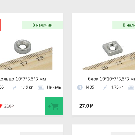
В наличии
В нал
кольцо 10*7*3,5*3 мм
блок 10*10*7*3,5*3 
35
1.19 кг
Никель
N 35
1.75 кг
N
27.0
₽
₽
25.0
₽