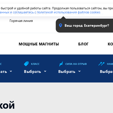
я быстрой и удобной работы сайта. Продолжая пользоваться сайтом, вы п
8 800 555-42-96
анных и соглашаетесь с политикой использования файлов cookies
Ваш город:
Челябинск
Горячая линия
Ваш город
Екатеринбург?
МОЩНЫЕ МАГНИТЫ
БЛОГ
К
ЕС
КЛАСС
СИЛА НА ОТРЫВ
НАМ
ать
Выбрать
Выбрать
Выбра
кой