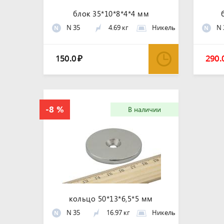
блок 35*10*8*4*4 мм
N 35
4.69 кг
Никель
N 
N
N
150.0
290.
₽
В наличии
кольцо 50*13*6,5*5 мм
N 35
16.97 кг
Никель
N