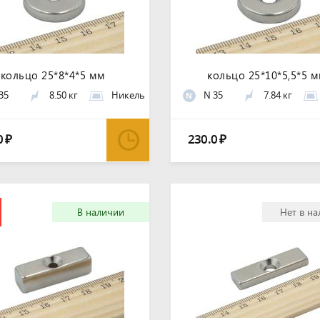
кольцо 25*8*4*5 мм
кольцо 25*10*5,5*5 
35
8.50 кг
Никель
N 35
7.84 кг
N
0
230.0
₽
₽
В наличии
Нет в н