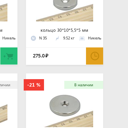
мм
кольцо 30*10*5,5*5 мм
Никель
N 35
9.52 кг
Никель
N
275.0
₽
аличии
В наличии