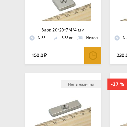
блок 20*20*7*4*4 мм
N 35
5.38 кг
Никель
N 
N
N
150.0
230.
₽
Нет в наличии