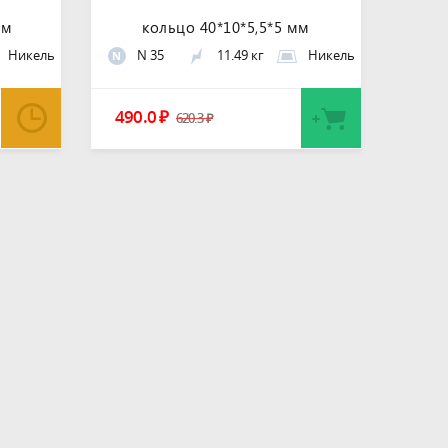
мм
кольцо 40*10*5,5*5 мм
Никель
N 35
11.49 кг
Никель
N
490.0
₽
620.3
₽