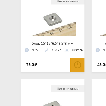
Нет в наличии
блок 15*15*6,5*3,5*3 мм
N 35
3.08 кг
Никель
N 
N
N
75.0
45.0
₽
Нет в наличии