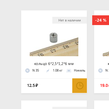
Нет в наличии
кольцо 6*2,5*1,2*6 мм
N 35
1.08 кг
Никель
N 
N
N
12.5
19.0
₽