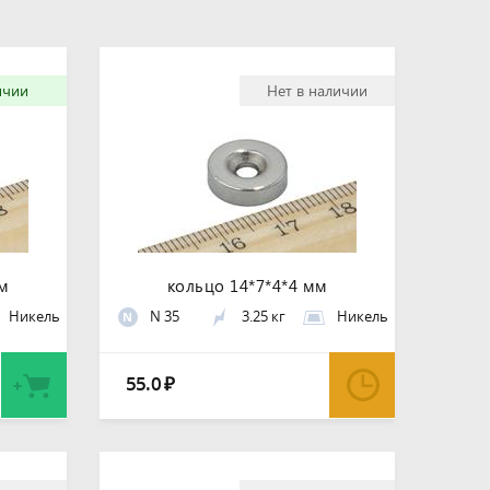
ичии
Нет в наличии
мм
кольцо 14*7*4*4 мм
Никель
N 35
3.25 кг
Никель
N
55.0
₽