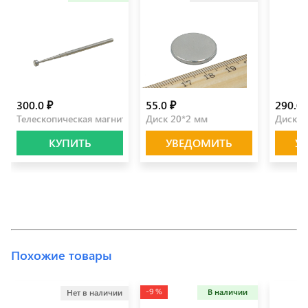
300.0 ₽
55.0 ₽
290.0 
Телескопическая магнитная ручка
Диск 20*2 мм
Диск 3
КУПИТЬ
УВЕДОМИТЬ
У
Похожие товары
-9 %
В наличии
Нет в наличии