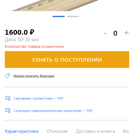
1600.0
-
+
₽
Диск 50*20 мм
Количество товара ограничено
УЗНАТЬ О ПОСТУПЛЕНИИ
Можно оплатить бонусами
Сертификат соответствия — PDF
Санитарно-эпидемиологическое заключение — PDF
Характеристики
Описание
Доставка и оплата
Возв