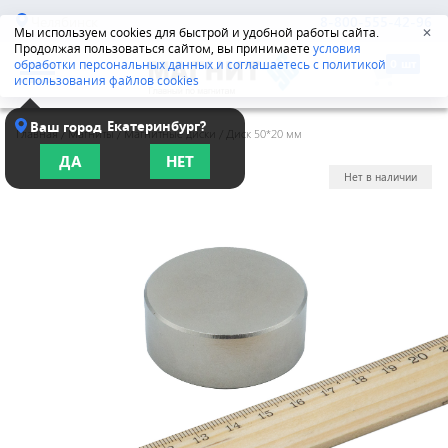
Челябинск
8-800-555-42-96
Мы используем cookies для быстрой и удобной работы сайта.
✕
Продолжая пользоваться сайтом, вы принимаете
условия
обработки персональных данных и соглашаетесь с политикой
использования файлов cookies
Екатеринбург?
Ваш город
Главная
/
Магниты
/
Магнитные диски
/
Диск 50*20 мм
ДА
НЕТ
Нет в наличии