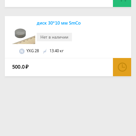
диск 30*10 мм SmCo
Нет в наличии
YXG 28
13.40 кг
N
500.0
₽