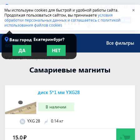
Челябинск
8-800-555-42-96
Мы используем cookies для быстрой и удобной работы сайта.
✕
Продолжая пользоваться сайтом, вы принимаете
условия
обработки персональных данных и соглашаетесь с политикой
использования файлов cookies
Екатеринбург?
Ваш город
ЛЮБОЙ
Все фильтры
ФОРМЫ
ДА
НЕТ
Магниты
/
Самариевые магниты
Самариевые магниты
диск 5*1 мм YXG28
В наличии
YXG 28
0.14 кг
N
15.0
₽