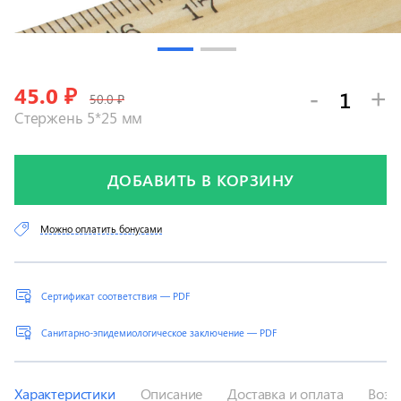
45.0
₽
-
+
50.0 ₽
Стержень 5*25 мм
ДОБАВИТЬ В КОРЗИНУ
Можно оплатить бонусами
Сертификат соответствия — PDF
Санитарно-эпидемиологическое заключение — PDF
Характеристики
Описание
Доставка и оплата
Возв