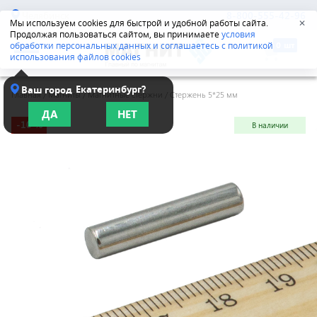
Челябинск
8-800-555-42-96
Мы используем cookies для быстрой и удобной работы сайта.
✕
Продолжая пользоваться сайтом, вы принимаете
условия
обработки персональных данных и соглашаетесь с политикой
использования файлов cookies
Екатеринбург?
Ваш город
Главная
/
Магниты
/
Магнитные стержни
/
Стержень 5*25 мм
ДА
НЕТ
-10 %
В наличии