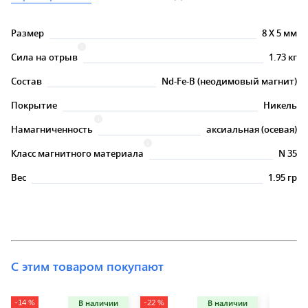
Размер
8
X
5 мм
Сила на отрыв
1.73 кг
Состав
Nd-Fe-B (неодимовый магнит)
Покрытие
Никель
Намагниченность
аксиальная (осевая)
Класс магнитного материала
N 35
Вес
1.95 гр
С этим товаром покупают
-14 %
-22 %
В наличии
В наличии