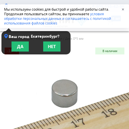
Челябинск
8-800-555-42-96
Мы используем cookies для быстрой и удобной работы сайта.
✕
Продолжая пользоваться сайтом, вы принимаете
условия
обработки персональных данных и соглашаетесь с политикой
использования файлов cookies
Екатеринбург?
Ваш город
Главная
/
Магниты
/
Магнитные диски
/
Диск 8*5 мм
ДА
НЕТ
-10 %
В наличии