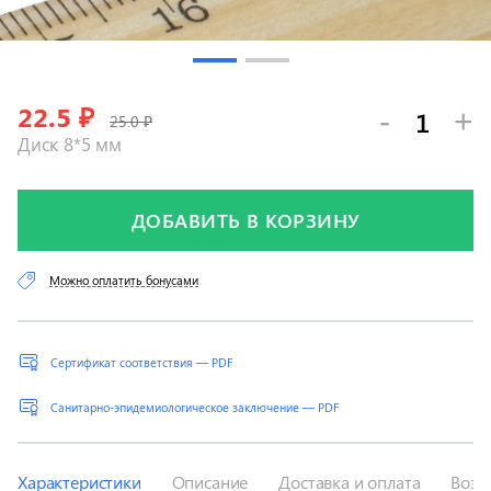
22.5
₽
-
+
25.0 ₽
Диск 8*5 мм
ДОБАВИТЬ В КОРЗИНУ
Можно оплатить бонусами
Сертификат соответствия — PDF
Санитарно-эпидемиологическое заключение — PDF
Характеристики
Описание
Доставка и оплата
Возв