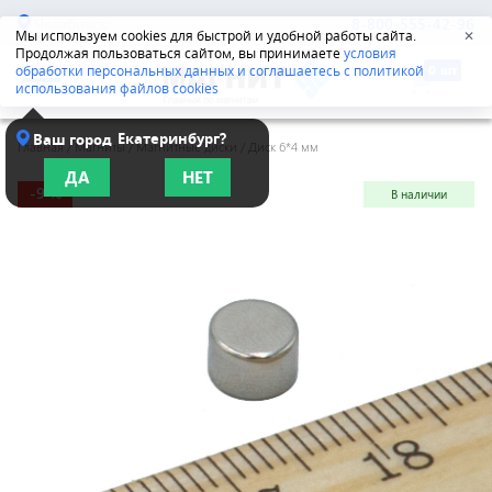
Челябинск
8-800-555-42-96
Мы используем cookies для быстрой и удобной работы сайта.
✕
Продолжая пользоваться сайтом, вы принимаете
условия
обработки персональных данных и соглашаетесь с политикой
использования файлов cookies
Екатеринбург?
Ваш город
Главная
/
Магниты
/
Магнитные диски
/
Диск 6*4 мм
ДА
НЕТ
-9 %
В наличии