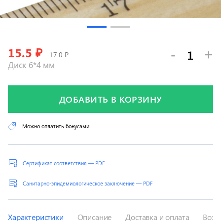
15.5
₽
-
+
17.0 ₽
Диск 6*4 мм
ДОБАВИТЬ В КОРЗИНУ
Можно оплатить бонусами
Сертификат соответствия — PDF
Санитарно-эпидемиологическое заключение — PDF
Характеристики
Описание
Доставка и оплата
Возв