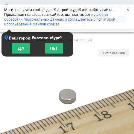
Челябинск
8-800-555-42-96
Мы используем cookies для быстрой и удобной работы сайта.
✕
Продолжая пользоваться сайтом, вы принимаете
условия
обработки персональных данных и соглашаетесь с политикой
использования файлов cookies
Екатеринбург?
Ваш город
Главная
/
Магниты
/
Магнитные диски
/
Диск 4,5*1,5 мм
ДА
НЕТ
Нет в наличии