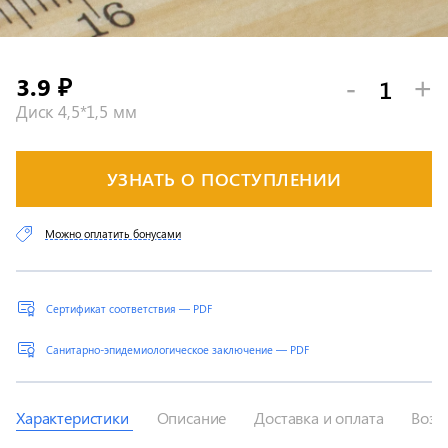
3.9
-
+
₽
Диск 4,5*1,5 мм
УЗНАТЬ О ПОСТУПЛЕНИИ
Можно оплатить бонусами
Сертификат соответствия — PDF
Санитарно-эпидемиологическое заключение — PDF
Характеристики
Описание
Доставка и оплата
Возв