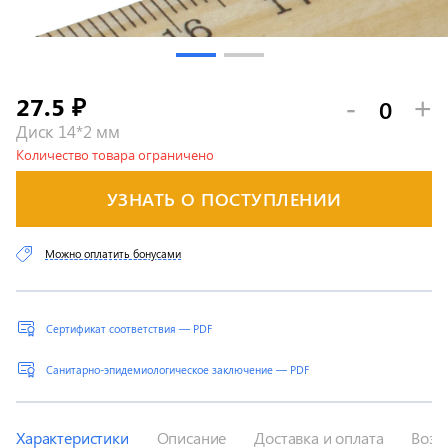
27.5
-
+
₽
Диск 14*2 мм
Количество товара ограничено
УЗНАТЬ О ПОСТУПЛЕНИИ
Можно оплатить бонусами
Сертификат соответствия — PDF
Санитарно-эпидемиологическое заключение — PDF
Характеристики
Описание
Доставка и оплата
Возв