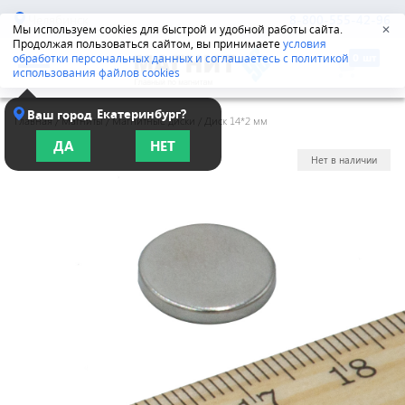
Челябинск
8-800-555-42-96
Мы используем cookies для быстрой и удобной работы сайта.
✕
Продолжая пользоваться сайтом, вы принимаете
условия
обработки персональных данных и соглашаетесь с политикой
использования файлов cookies
Екатеринбург?
Ваш город
Главная
/
Магниты
/
Магнитные диски
/
Диск 14*2 мм
ДА
НЕТ
Нет в наличии