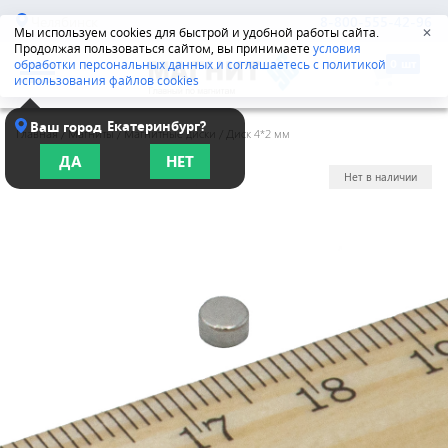
Челябинск
8-800-555-42-96
Мы используем cookies для быстрой и удобной работы сайта.
✕
Продолжая пользоваться сайтом, вы принимаете
условия
обработки персональных данных и соглашаетесь с политикой
использования файлов cookies
Екатеринбург?
Ваш город
Главная
/
Магниты
/
Магнитные диски
/
Диск 4*2 мм
ДА
НЕТ
Нет в наличии