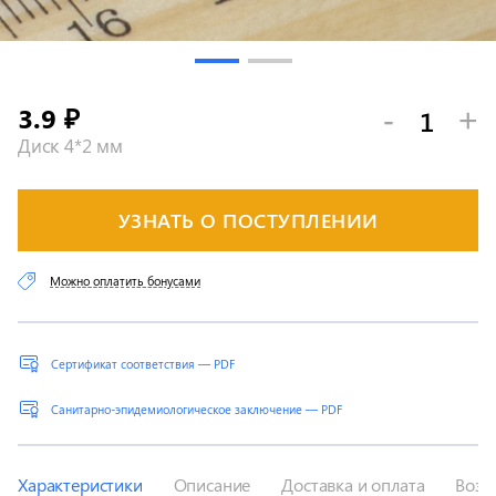
3.9
-
+
₽
Диск 4*2 мм
УЗНАТЬ О ПОСТУПЛЕНИИ
Можно оплатить бонусами
Сертификат соответствия — PDF
Санитарно-эпидемиологическое заключение — PDF
Характеристики
Описание
Доставка и оплата
Возв