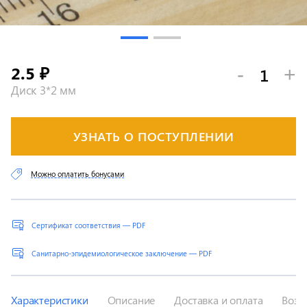
2.5
-
+
₽
Диск 3*2 мм
УЗНАТЬ О ПОСТУПЛЕНИИ
Можно оплатить бонусами
Сертификат соответствия — PDF
Санитарно-эпидемиологическое заключение — PDF
Характеристики
Описание
Доставка и оплата
Возв