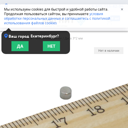
Челябинск
8-800-555-42-96
Мы используем cookies для быстрой и удобной работы сайта.
✕
Продолжая пользоваться сайтом, вы принимаете
условия
обработки персональных данных и соглашаетесь с политикой
использования файлов cookies
Екатеринбург?
Ваш город
Главная
/
Магниты
/
Магнитные диски
/
Диск 3*2 мм
ДА
НЕТ
Нет в наличии