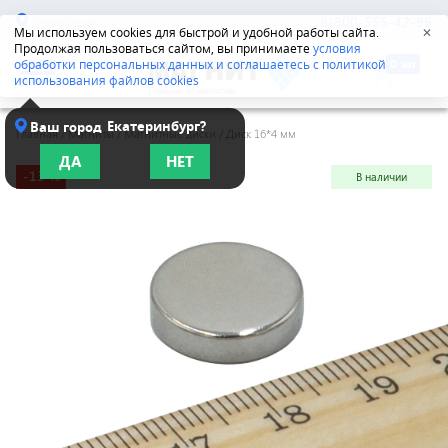
Челябинск
8-800-555-42-96
Мы используем cookies для быстрой и удобной работы сайта.
✕
Продолжая пользоваться сайтом, вы принимаете
условия
обработки персональных данных и соглашаетесь с политикой
использования файлов cookies
Екатеринбург?
Ваш город
Главная
/
Магниты
/
Магнитные диски
/
Диск 16*4 мм
ДА
НЕТ
-13 %
В наличии