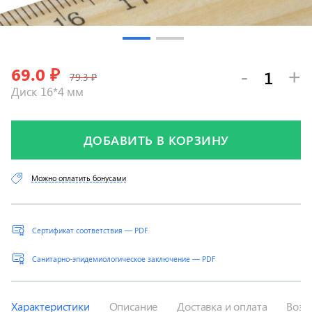
69.0
₽
-
+
79.3 ₽
Диск 16*4 мм
ДОБАВИТЬ В КОРЗИНУ
Можно оплатить бонусами
Сертификат соответствия — PDF
Санитарно-эпидемиологическое заключение — PDF
Характеристики
Описание
Доставка и оплата
Возв