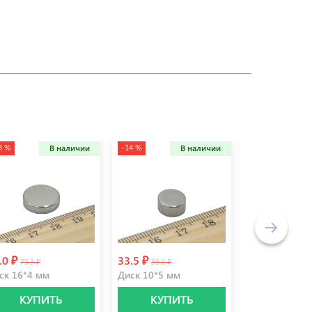
3 %
-14 %
В наличии
В наличии
Не
.0 ₽
33.5 ₽
69.0 ₽
79.3 ₽
39.0 ₽
ск 16*4 мм
Диск 10*5 мм
Диск 14*4,5 
КУПИТЬ
КУПИТЬ
УВЕДО