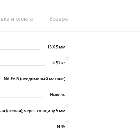
авка и оплата
Возврат
15
X
5 мм
4.57 кг
Nd-Fe-B (неодимовый магнит)
Никель
ая (осевая), через толщину 5 мм
N 35