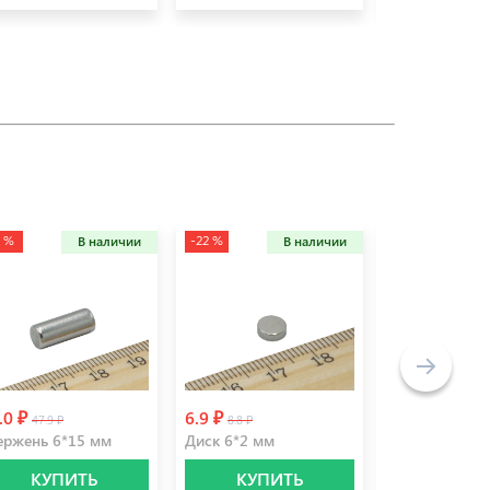
6 %
-22 %
В наличии
В наличии
Не
.0 ₽
6.9 ₽
16.5 ₽
47.9 ₽
8.8 ₽
)
ержень 6*15 мм
Диск 6*2 мм
Диск 12*1,5 
КУПИТЬ
КУПИТЬ
УВЕДО