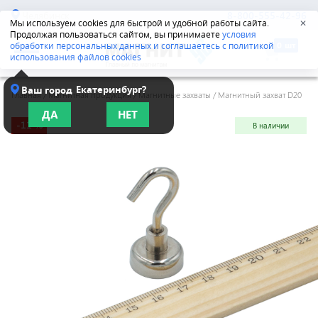
Челябинск
8-800-555-42-96
Мы используем cookies для быстрой и удобной работы сайта.
✕
Продолжая пользоваться сайтом, вы принимаете
условия
обработки персональных данных и соглашаетесь с политикой
использования файлов cookies
Екатеринбург?
Ваш город
Главная
/
Магнитная продукция
/
Магнитные захваты
/
Магнитный захват D20
ДА
НЕТ
-11 %
В наличии