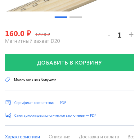
160.0
₽
-
+
179.8 ₽
Магнитный захват D20
ДОБАВИТЬ В КОРЗИНУ
Можно оплатить бонусами
Сертификат соответствия — PDF
Санитарно-эпидемиологическое заключение — PDF
Характеристики
Описание
Доставка и оплата
Возв