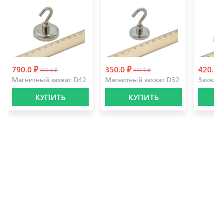
790.0 ₽
350.0 ₽
420.0
951.8 ₽
421.7 ₽
Магнитный захват D42
Магнитный захват D32
Захват
КУПИТЬ
КУПИТЬ