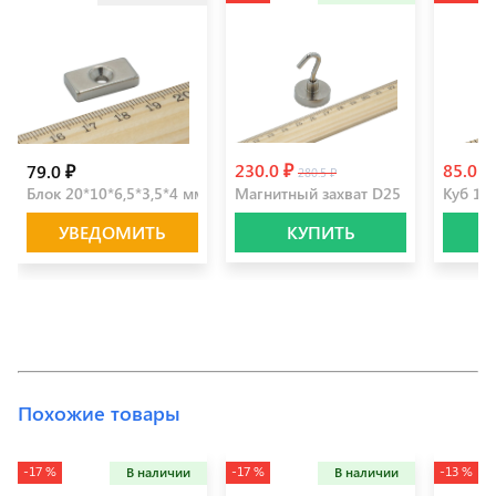
230.0 ₽
85.0 ₽
79.0 ₽
280.5 ₽
Блок 20*10*6,5*3,5*4 мм
Магнитный захват D25
Куб 10
УВЕДОМИТЬ
КУПИТЬ
Похожие товары
-17 %
-17 %
-13 %
В наличии
В наличии