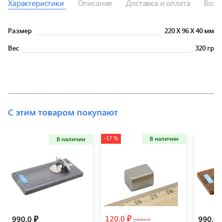
Характеристики
Описание
Доставка и оплата
Возв
Размер
220
X
96
X
40 мм
Вес
320 гр
С этим товаром покупают
-17 %
В наличии
В наличии
120.0 ₽
990.0 ₽
990.0 
144.6 ₽