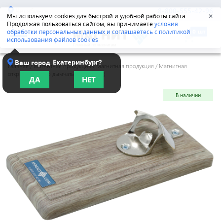
Челябинск
8-800-555-42-96
Мы используем cookies для быстрой и удобной работы сайта.
✕
Продолжая пользоваться сайтом, вы принимаете
условия
обработки персональных данных и соглашаетесь с политикой
использования файлов cookies
Екатеринбург?
Ваш город
Главная
/
Магнитная продукция
/
Магнитная продукция
/
Магнитная
открывашка (дуб дымчатый, серебро)
ДА
НЕТ
В наличии