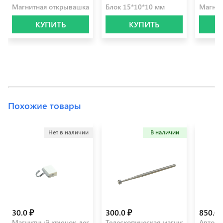
Магнитная открывашка (сандал серый, матовое серебро)
Блок 15*10*10 мм
Магнит
КУПИТЬ
КУПИТЬ
Похожие товары
Нет в наличии
В наличии
30.0 ₽
300.0 ₽
850.0 
Магнитный крючок-держатель белый
Телескопическая магнитная ручка
Автомо