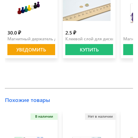
30.0 ₽
2.5 ₽
100.0 
Магнитный держатель для бумаги
Клеевой слой для дисков 10 мм
Магнит
УВЕДОМИТЬ
КУПИТЬ
Похожие товары
В наличии
Нет в наличии