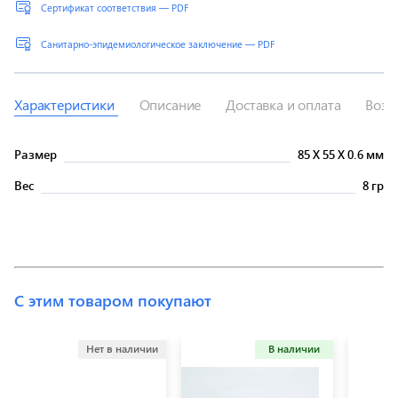
Сертификат соответствия — PDF
Санитарно-эпидемиологическое заключение — PDF
Характеристики
Описание
Доставка и оплата
Возв
Размер
85
X
55
X
0.6 мм
Вес
8 гр
С этим товаром покупают
Нет в наличии
В наличии