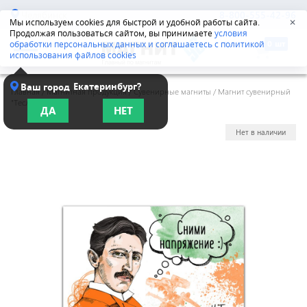
Челябинск
8-800-555-42-96
Мы используем cookies для быстрой и удобной работы сайта.
✕
Продолжая пользоваться сайтом, вы принимаете
условия
обработки персональных данных и соглашаетесь с политикой
использования файлов cookies
Екатеринбург?
Ваш город
Главная
/
Магнитная продукция
/
Сувенирные магниты
/
Магнит сувенирный
"Тесла"
ДА
НЕТ
Нет в наличии