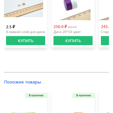
250.0 ₽
245.0
2.5 ₽
301.2 ₽
Клеевой слой для дисков 10 мм
Диск 20*10 цвет
Стерже
КУПИТЬ
КУПИТЬ
Похожие товары
В наличии
В наличии