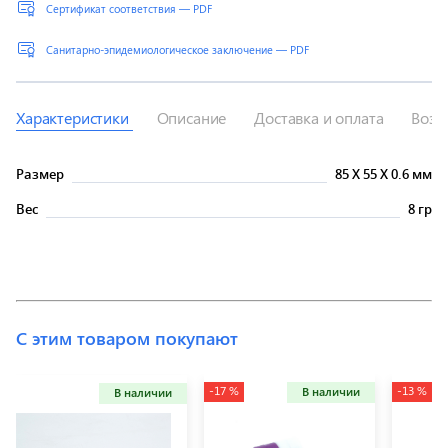
Сертификат соответствия — PDF
Санитарно-эпидемиологическое заключение — PDF
Характеристики
Описание
Доставка и оплата
Возв
Размер
85
X
55
X
0.6 мм
Вес
8 гр
С этим товаром покупают
-17 %
-13 %
В наличии
В наличии