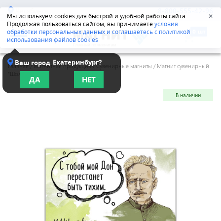
Челябинск
8-800-555-42-96
Мы используем cookies для быстрой и удобной работы сайта.
✕
Продолжая пользоваться сайтом, вы принимаете
условия
обработки персональных данных и соглашаетесь с политикой
использования файлов cookies
Екатеринбург?
Ваш город
Главная
/
Магнитная продукция
/
Сувенирные магниты
/
Магнит сувенирный
"Шолохов"
ДА
НЕТ
В наличии