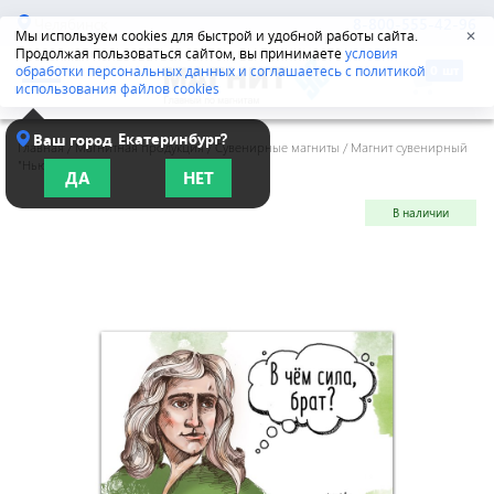
Челябинск
8-800-555-42-96
Мы используем cookies для быстрой и удобной работы сайта.
✕
Продолжая пользоваться сайтом, вы принимаете
условия
обработки персональных данных и соглашаетесь с политикой
использования файлов cookies
Екатеринбург?
Ваш город
Главная
/
Магнитная продукция
/
Сувенирные магниты
/
Магнит сувенирный
"Ньютон"
ДА
НЕТ
В наличии