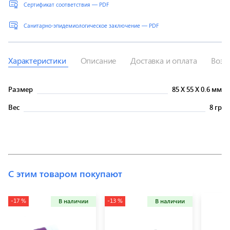
Сертификат соответствия — PDF
Санитарно-эпидемиологическое заключение — PDF
Характеристики
Описание
Доставка и оплата
Возв
Размер
85
X
55
X
0.6 мм
Вес
8 гр
С этим товаром покупают
-17 %
-13 %
В наличии
В наличии