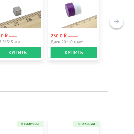
.0 ₽
250.0 ₽
100.0 ₽
16.0 ₽
301.2 ₽
)
б 5*5*5 мм
Диск 20*10 цвет
Магнит суве
КУПИТЬ
КУПИТЬ
КУПИ
В наличии
В наличии