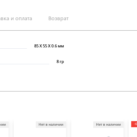
авка и оплата
Возврат
85
X
55
X
0.6 мм
8 гр
-
ичии
Нет в наличии
Нет в наличии