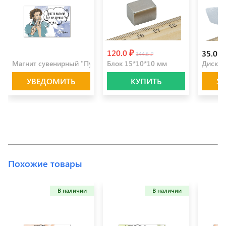
120.0 ₽
100.0 ₽
35.0 ₽
144.6 ₽
Магнит сувенирный "Пушкин"
Блок 15*10*10 мм
Диск 1
УВЕДОМИТЬ
КУПИТЬ
У
Похожие товары
В наличии
В наличии