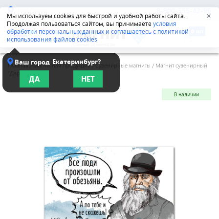
Челябинск
8-800-555-42-96
Мы используем cookies для быстрой и удобной работы сайта.
✕
Продолжая пользоваться сайтом, вы принимаете
условия
обработки персональных данных и соглашаетесь с политикой
использования файлов cookies
Екатеринбург?
Ваш город
Главная
/
Магнитная продукция
/
Сувенирные магниты
/
Магнит сувенирный
"Дарвин"
ДА
НЕТ
В наличии