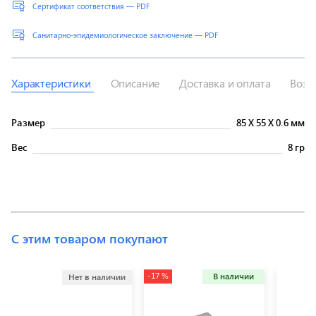
Сертификат соответствия — PDF
Санитарно-эпидемиологическое заключение — PDF
Характеристики
Описание
Доставка и оплата
Возв
Размер
85
X
55
X
0.6 мм
Вес
8 гр
С этим товаром покупают
-17 %
В наличии
Нет в наличии