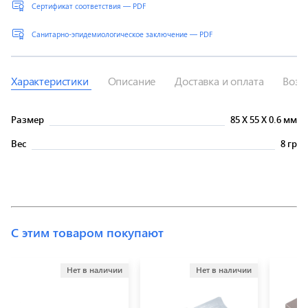
Сертификат соответствия — PDF
Санитарно-эпидемиологическое заключение — PDF
Характеристики
Описание
Доставка и оплата
Возв
Размер
85
X
55
X
0.6 мм
Вес
8 гр
С этим товаром покупают
Нет в наличии
Нет в наличии