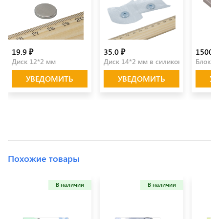
19.9 ₽
35.0 ₽
1500.0
Диск 12*2 мм
Диск 14*2 мм в силиконе (пара)
Блок 5
УВЕДОМИТЬ
УВЕДОМИТЬ
У
Похожие товары
В наличии
В наличии