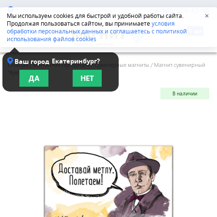
Челябинск
8-800-555-42-96
Мы используем cookies для быстрой и удобной работы сайта.
✕
Продолжая пользоваться сайтом, вы принимаете
условия
обработки персональных данных и соглашаетесь с политикой
использования файлов cookies
Екатеринбург?
Ваш город
Главная
/
Магнитная продукция
/
Сувенирные магниты
/
Магнит сувенирный
"Булгаков"
ДА
НЕТ
В наличии